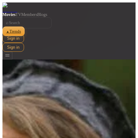
Movies
TV
Members
Blogs
⌕
Trends
▲
Sign in
Sign in