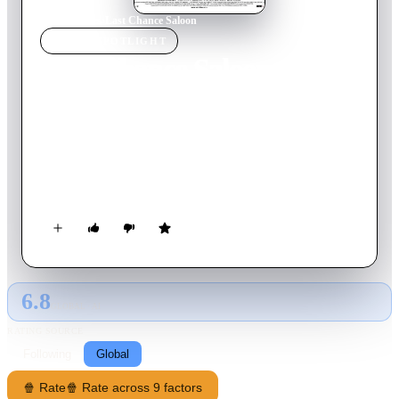
Home
›
Movie
s
›
Last Chance Saloon
MOVIE
SPOTLIGHT
Last Chance Saloon
2004
Movie
93
min
French
Ils sont amis depuis l'enfance et se sont juré de toujours
s'entraider. Ensemble, Kathy, Tara et Yann ont quitté leur île
bretonne pour s'installer à Paris. Alors que Yann est heureux
avec Alfredo, son compagnon, les deux filles connaissent des
vies sentimentales plutôt désastreuses. Tara, aussi rieuse que
peu sûre d'elle, se fait esclavagiser par Thomas, petit prof
égocentrique et mesquin...
6.8
GLOBAL · AI
RATING SOURCE
Following
Global
🍿 Rate
🍿 Rate across 9 factors