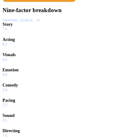
Nine-factor breakdown
SHOWING:
GLOBAL · AI
Story
7.0
Acting
8.5
Visuals
6.0
Emotion
8.0
Comedy
2.0
Pacing
5.5
Sound
6.5
Directing
7.0